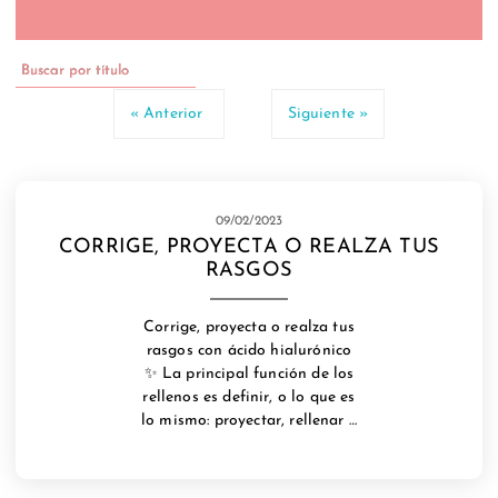
« Anterior
Siguiente »
09/02/2023
CORRIGE, PROYECTA O REALZA TUS
RASGOS
Corrige, proyecta o realza tus
rasgos con ácido hialurónico
✨ La principal función de los
rellenos es definir, o lo que es
lo mismo: proyectar, rellenar y
dar volumen a aquellas zonas
que más nos apetezca
destacar.​ Si lo que buscas es