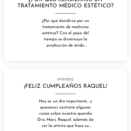
#ácidohialurónicomaspalomas
las mejores soluciones
TRATAMIENTO MÉDICO ESTÉTICO?
#aumentodelabios
ajustándose a tus necesidades
#correccióndeasimetrías
y preferencias. Si tienes alguna
#medicinaestéticamaspalomas
duda, puedes contactarnos a
¿Por qué decidirse por un
#tratamientosestéticosgrancanaria
través de: 📩
tratamiento de medicina
#maspalomas #sanfernando
citas@clinicamars.com ☎️ 689
estética? Con el paso del
#marcaciónmandibular
13 18 91 📲 MD
tiempo se disminuye la
#clinicaesteticamaspalomas
#miomodulacióncanarias
producción de ácido
#antesydespues
#ácidohialurónicomaspalomas
hialurónico por parte de
#bellezamaspalomas
#aumentodelabios
nuestro organismo y se
#correccióndeasimetrías
produce la degradación de
#medicinaestéticamaspalomas
colágeno y fibras elásticas,
#tratamientosestéticosgrancanaria
viéndose afectadas las
19/01/2023
#maspalomas #sanfernando
estructuras de soporte y la
¡FELIZ CUMPLEAÑOS RAQUEL!
#marcaciónmandibular
calidad de la piel. Esto se debe
#clinicaesteticamaspalomas
tanto a factores extrínsecos
#antesydespues
como intrínsecos. Los avances
Hoy es un día importante... y
#bellezamaspalomas
en la medicina estética
queremos contarte algunas
#felizcumpleaños
permiten ofrecerte
cosas sobre nuestra querida
tratamientos adecuados a
Dra. Mars. Raquel, además de
cada necesidad para reducir el
ser la artista que hace su