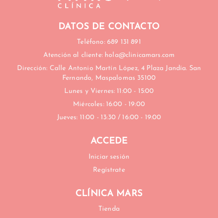
#tratamientosestéticosgrancanaria
#maspalomas #sanfernando
DATOS DE CONTACTO
#marcaciónmandibular
#clinicaesteticamaspalomas
Teléfono: 689 131 891
#antesydespues
Atención al cliente: hola@clinicamars.com
#bellezamaspalomas
Dirección: Calle Antonio Martín López, 4 Plaza Jandía. San
Fernando, Maspalomas 35100
Lunes y Viernes: 11:00 - 15:00
Miércoles: 16:00 - 19:00
Jueves: 11:00 - 13:30 / 16:00 - 19:00
ACCEDE
Iniciar sesión
Regístrate
CLÍNICA MARS
Tienda